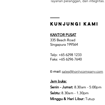
layanan pelanggan, dan integritas.
Kunjungi kami
KANTOR PUSAT
KANTOR PUSAT
335 Beach Road
335 Beach Road
Singapura 199564
Singapura 199564
Telp: +65 6298 1233
Telp: +65 6298 1233
Faks: +65 6296 7640
Faks: +65 6296 7640
E-mail:
sales@honlycompany.com
Jam buka:
Jam buka:
Senin - Jumat:
Senin - Jumat:
8.30am - 5:00pm
8.30am - 5:00pm
Sabtu:
Sabtu:
8.30am - 1.30pm
8.30am - 1.30pm
Minggu & Hari Libur:
Minggu & Hari Libur:
Tutup
Tutup