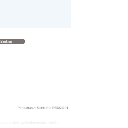
irimkan
Pendaftaran Bisnis No: 197502121N
 polietilen, polietilen mono / multi /