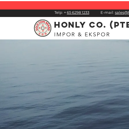
Telp:
+
65 6298 1233
E-mail:
sales@
HONLY CO. (PT
IMPOR & EKSPOR