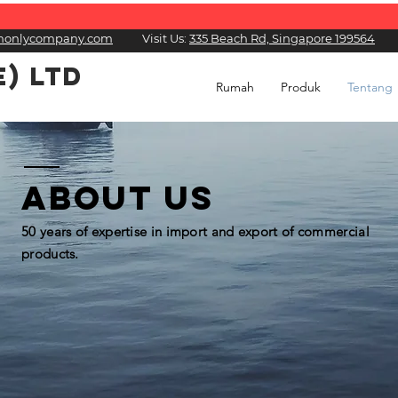
honlycompany.com
Visit Us:
335 Beach Rd, Singapore 199564
E) LTD
Rumah
Produk
Tentang
About us
50 years of
expertise
in import and export of commercial
products.