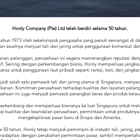
Honly Company (Pte) Ltd telah berdiri selama 50 tahun.
 tahun 1973 oleh sekelompok pengusaha yang penuh semangat di dae
an awalnya menjual tali dan jaring untuk penggunaan komersial dan
yanan pelanggan, perusahaan ini segera memenangkan reputasi den
if. Seiring dengan perkembangan bisnis, Honly memperluas jangka
keras untuk penggunaan laut pribadi seperti rantai, kait, dan jangkar
adi salah satu pemasok tali dan jaring utama di Singapura, menyed
perikanan. Komitmen perusahaan terhadap kualitas dan layanan pe
usahaan ini juga menjadi pemasok perangkat keras dan produk kelau
berkembang dan memperluas bisnisnya ke luar Singapura untuk mela
si kualitas dan keandalan perusahaan, permintaan untuk produknya
mengeksplorasi pasar baru di Eropa dan Amerika.
50 tahun, Honly tetap menjadi pemimpin di industri tali, jaring, p
eradaptasi dengan perubahan permintaan pasar, sambil mempertahank