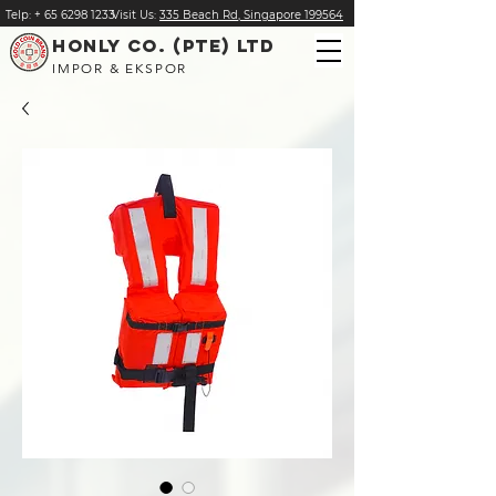
Telp:
+
65 6298 1233
Visit Us:
335 Beach Rd, Singapore 199564
HONLY CO. (PTE) LTD
IMPOR & EKSPOR