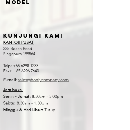
Model
5588
Kunjungi kami
KANTOR PUSAT
335 Beach Road
Singapura 199564
Telp:
+65 6298 1233
Faks:
+65 6296 7640
E-mail:
sales@honlycompany.com
Jam buka:
Senin - Jumat:
8.30am - 5:00pm
Sabtu:
8.30am - 1.30pm
Minggu & Hari Libur:
Tutup