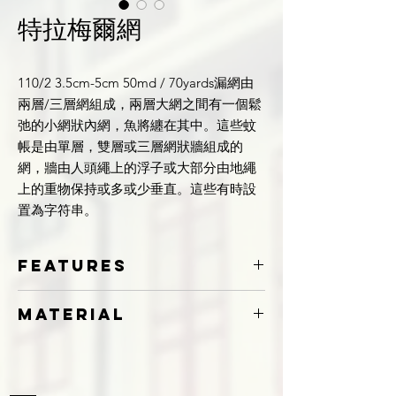
特拉梅爾網
110/2 3.5cm-5cm 50md / 70yards漏網由
兩層/三層網組成，兩層大網之間有一個鬆
弛的小網狀內網，魚將纏在其中。這些蚊
帳是由單層，雙層或三層網狀牆組成的
網，牆由人頭繩上的浮子或大部分由地繩
上的重物保持或多或少垂直。這些有時設
置為字符串。
Features
Complete with float + sinkers
Material
Nylon Monofilament