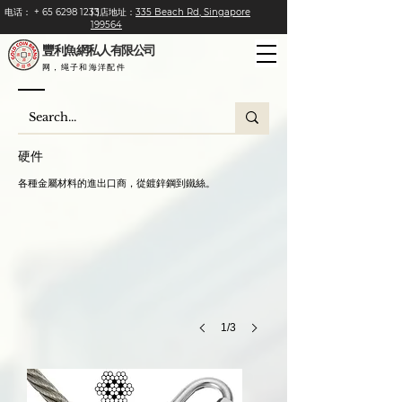
电话：
+
65 6298 1233
门店地址：
335 Beach Rd, Singapore
199564
豐利魚網私人有限公司
网，绳子和海洋配件
硬件
Stainless Steel Pulley with Swivel
A
各種金屬材料的進出口商，從鍍鋅鋼到鐵絲。
swivel
eye
pulley
provides
dynamic
rotation
(the
pulley's
block,
1/3
which
holds
the
pulley
wheel,