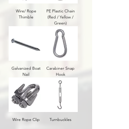
Wire/ Rope
PE Plastic Chain
Thimble
(Red / Yellow /
Green)
Galvanized Boat
Carabiner Snap
Nail
Hook
Wire Rope Clip
Turnbuckles