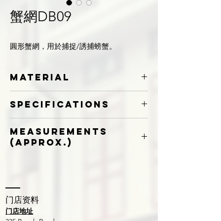
蟹網DB09
圓形蟹網，用於捕捉/誘捕螃蟹。
Material
HDPE
Specifications
380D/9Ply
Measurements
(Approx.)
(L)600mm x (W)450mm x (H)30mm
​门店资料
门店地址