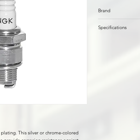
Brand
Yamaha
Specifications
Part No.
B8HS-10
B7HS
DPR6EB-9
Part No.
Stroke
Horsepower
 plating. This silver or chrome-colored