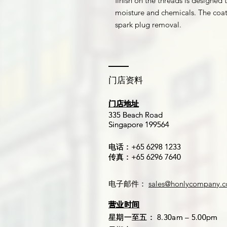
finish on the threads is designed 
moisture and chemicals. The coati
spark plug removal.
​门店资料
门店地址
门店地址
​335 Beach Road
​335 Beach Road
Singapore 199564
Singapore 199564
电话：+65 6298 1233
电话：+65 6298 1233
传真：+65 6296 7640
传真：+65 6296 7640
电子邮件：
sales@honlycompany.
营业时间
营业时间
星期一至五： 8.30am – 5.00pm
星期一至五： 8.30am – 5.00pm