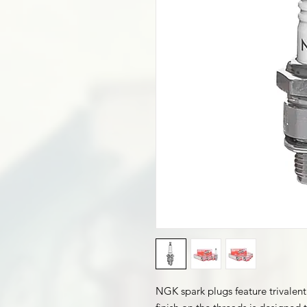
NGK spark plugs feature trivalent