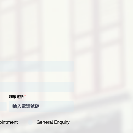
聯繫電話
ointment
General Enquiry