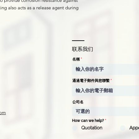
to provide corrosion resistance against
ng also acts as a release agent during
联系我们
名稱
通過電子郵件與您聯繫
公司名
com
How can we help?
*
Quotation
App