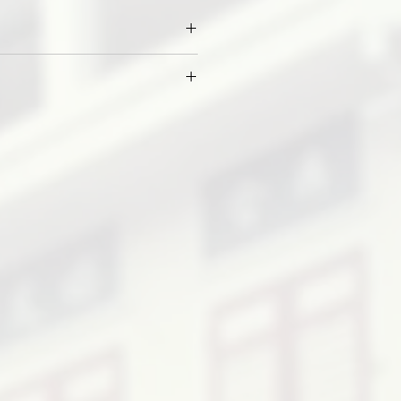
Recc.
Stroke
Horsepower
30-85
2
40
2
50-60
4