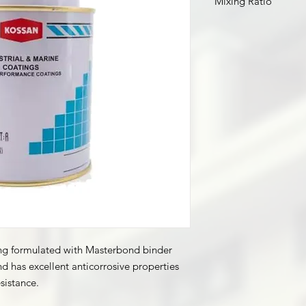
Mixing Ratio
By weight, base to
By volume, base t
ing formulated with Masterbond binder
 has excellent anticorrosive properties
sistance.