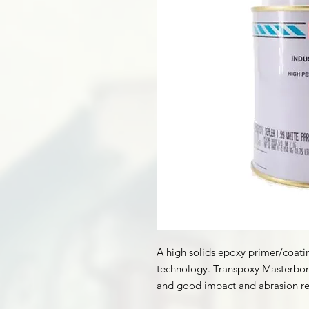
A high solids epoxy primer/coat
technology. Transpoxy Masterbond
and good impact and abrasion re