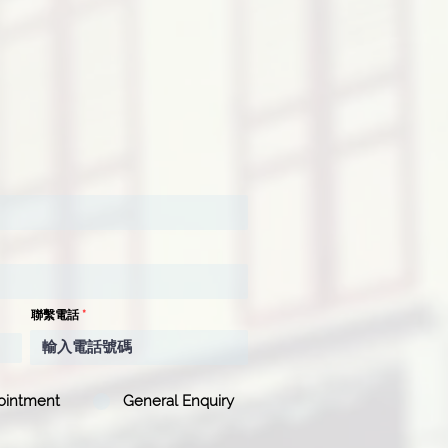
聯繫電話
ointment
General Enquiry