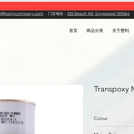
es@honlycompany.com
门店地址：
335 Beach Rd, Singapore 199564
首页
商品分类
关于豐利
Transpoxy 
Colour
Light Grey, Red Brown