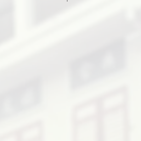
 hardener: 86.5 to 13.5
o hardener: 80 to 20